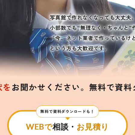
写真館で作れなくなっても大丈夫
小部数でも“無理なく・ちゃんと”
「今、ネット業者で作っているけ
という方も大歓迎です。
状を
お聞かせください。
無料で資料
無料で資料ダウンロードも！
WEBで
相談・
お見積り