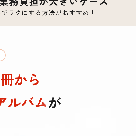
業務負担が
大きいケース
でラクにする方法が
おすすめ！
5冊から
アルバム
が