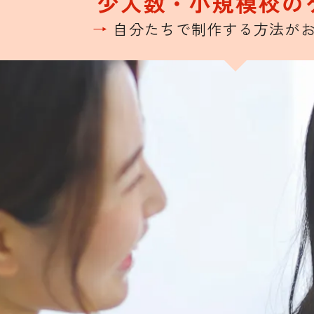
少人数・
小規模校の
→
自分たちで制作する方法が