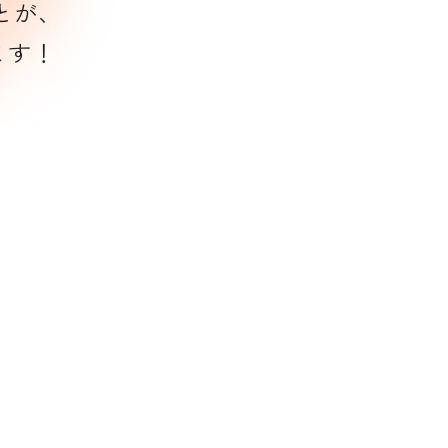
とが、
ます！