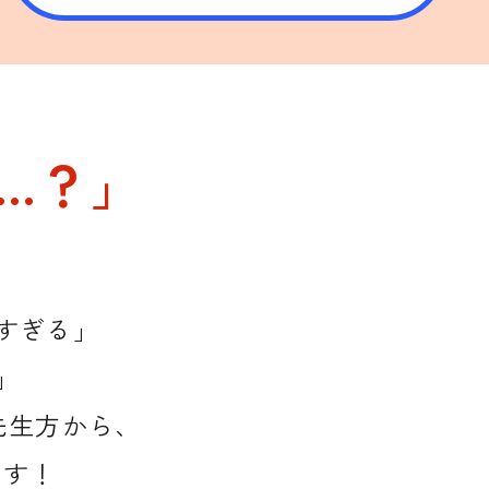
…？」
高すぎる」
」
先生方から、
ます！