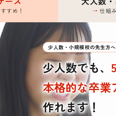
ケース
大人数・
おすすめ！
→
仕組み
少人数・小規模校の先生方へ
少人数でも、
本格的な卒業
作れます！