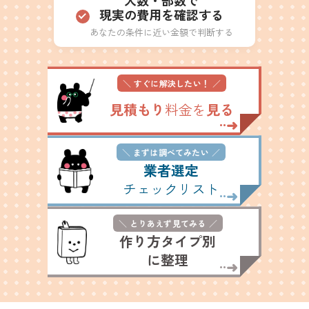
人数・部数で
現実の費用を確認する
あなたの条件に近い金額で判断する
すぐに解決したい！
見積もり
料金を
見る
➜
··
まずは調べてみたい
業者選定
チェックリスト
➜
··
とりあえず見てみる
作り方タイプ別
に整理
➜
··